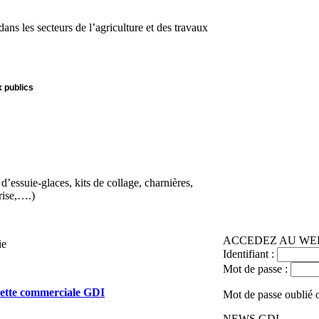
dans les secteurs de l’agriculture et des travaux
x publics
s d’essuie-glaces, kits de collage, charnières,
rise,….)
ACCEDEZ AU WEB
ie
Identifiant :
Mot de passe :
quette commerciale GDI
Mot de passe oublié o
NEWS GDI